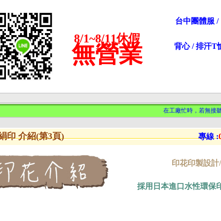
台中團體服 / 印
8/1~8/11休假
無營業
背心 / 排汗T恤
在工廠忙時，若無接聽，
 絹印 介紹(第3頁)
專線 :
印花印製設計/
採用日本進口水性環保