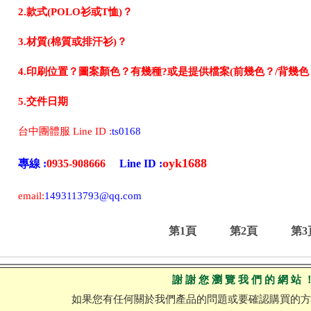
2.款式(POLO衫或T恤)？
3.材質(棉質或排汗衫)？
4.印刷位置？圖案顏色？有幾種?或是提供檔案(前幾色？/背幾色
5.交件日期
台中團體服 Line ID :
ts0168
oyk1688
專線 :
0935-908666
Line ID :
email:
1493113793@qq.com
第1頁
第2頁
第3
謝 謝 您 瀏 覽 我 們 的 網 站 
如果您有任何關於我們產品的問題或要確認購買的方