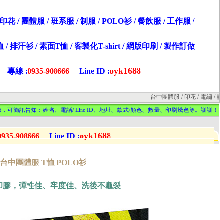
花 / 團體服 / 班系服 / 制服 / POLO衫 / 餐飲服 / 工作服 /
 / 排汗衫 / 素面T恤 / 客製化T-shirt / 網版印刷 /
製作訂做
oyk1688
專線 :
0935-908666
Line ID :
台中團體服 / 印花 / 電繡 / 訂做網
可簡訊告知：姓名、電話/ Line ID、地址、款式/顏色、數量、印刷幾色等。謝謝！
oyk1688
0935-908666
Line ID :
台中團體服 T恤 POLO衫
印膠，彈性佳、牢度佳、洗後不龜裂