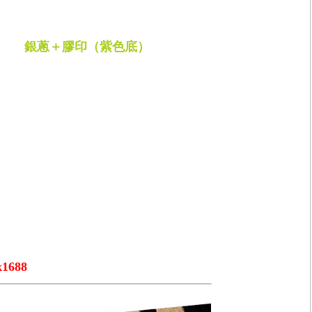
銀蔥＋膠印（紫色底）
k1688