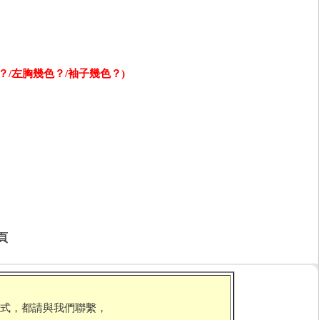
？/左胸幾色？/袖子幾色？)
頁
！
式，都請與我們聯繫，