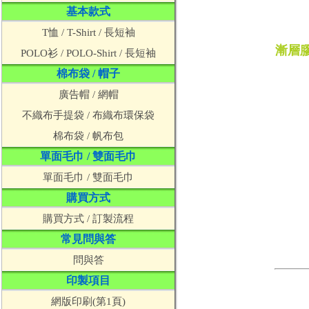
基本款式
T恤 / T-Shirt / 長短袖
漸層
POLO衫 / POLO-Shirt / 長短袖
棉布袋 / 帽子
廣告帽 / 網帽
不織布手提袋 / 布織布環保袋
棉布袋 / 帆布包
單面毛巾 / 雙面毛巾
單面毛巾 / 雙面毛巾
購買方式
購買方式 / 訂製流程
常見問與答
問與答
印製項目
網版印刷(第1頁)