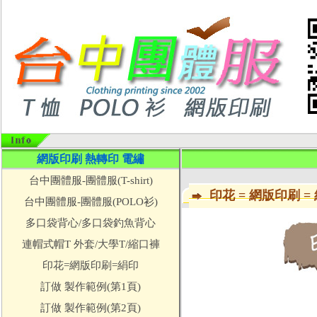
網版印刷 熱轉印 電繡
台中團體服-團體服(T-shirt)
印花 = 網版印刷 =
台中團體服-團體服(POLO衫)
多口袋背心/多口袋釣魚背心
連帽式帽T 外套/大學T/縮口褲
印花=網版印刷=絹印
訂做 製作範例(第1頁)
訂做 製作範例(第2頁)