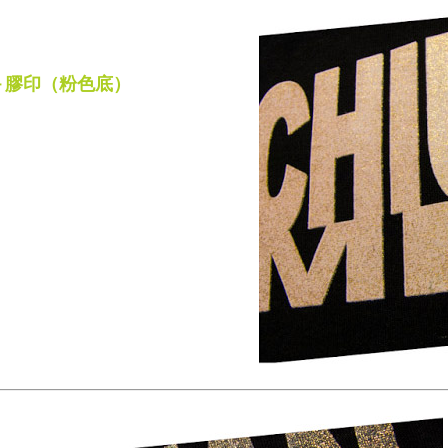
＋膠印（粉色底）