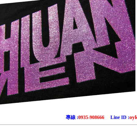
oy
專線 :
0935-908666
Line ID :