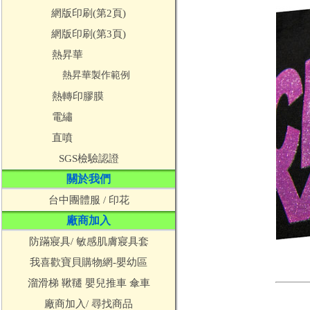
網版印刷(第2頁)
網版印刷(第3頁)
熱昇華
熱昇華製作範例
熱轉印膠膜
電繡
直噴
SGS檢驗認證
關於我們
台中團體服 / 印花
廠商加入
防蹣寢具/ 敏感肌膚寢具套
我喜歡寶貝購物網-嬰幼區
溜滑梯 鞦韆 嬰兒推車 傘車
廠商加入/ 尋找商品