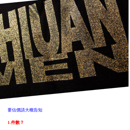
要估價請大概告知
1.件數？